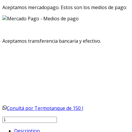
Aceptamos mercadopago. Estos son los medios de pago:
Aceptamos transferencia bancaria y efectivo.
Conultá por Termotanque de 150 l
Termotanque
de
Description
150