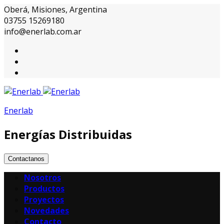
Oberá, Misiones, Argentina
03755 15269180
info@enerlab.com.ar
Enerlab
Energías Distribuidas
Contactanos
Nosotros
Productos
Proyectos
Novedades
Contacto