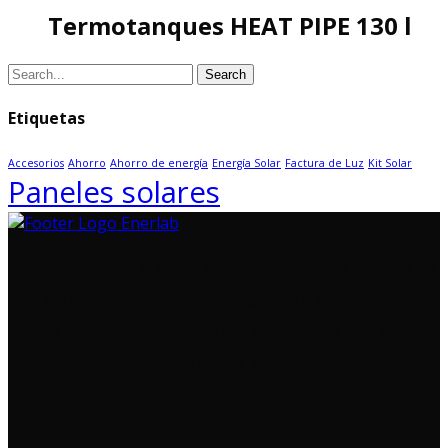
Termotanques HEAT PIPE 130 l
Search
for:
Etiquetas
Accesorios
Ahorro
Ahorro de energía
Energía Solar
Factura de Luz
Kit Solar
Paneles solares
Nos dedicamos a la venta y asesoramiento de equipos de
energía distribuida, con homologación e idoneidad en
cuanto a las directrices de la Ley Nacional de Energías
Distribuidas. Estamos en Obera, Misiones.
Servicios