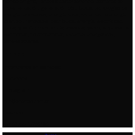
Contacto
Encontranos en las redes:
- Facebook
- Instagram
info@enerlab.com.ar
Teléfono:
+54 03755 15269180